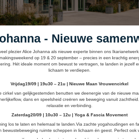
Johanna - Nieuwe samen
l plezier Alice Johanna als nieuwe experte binnen ons Ikarianetwerk! A
makingsweekend op 19 & 20 september – precies in een krachtig ener
ring. Hét ideale moment om bewust te vertragen, te landen in jezelf e
lichaam te verdiepen.
Vrijdag19/09 | 19u30 – 21u | Nieuwe Maan Vrouwencirkel
cirkel van gelijkgestemden benutten we deenergie van de nieuwe ma
nnerlijkeflow, dans en speelsheid creëren we beweging vanuit zachtheid
relaxatie en verbinding.
Zaterdag20/09 | 10u30 – 12u | Yoga & Fascia Movement
g los te laten en helemaal te landen.Via zachte yogahoudingen en 
 bewustebeweging ruimte scheppen in lichaam én geest. Perfect ook 