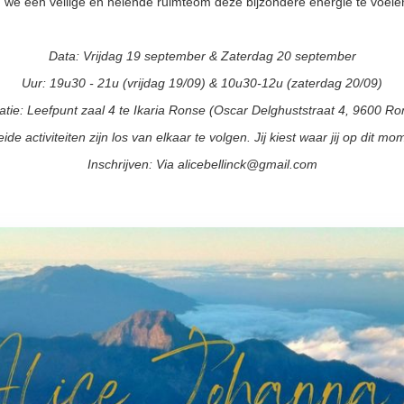
we een veilige en helende ruimteom deze bijzondere energie te voelen
Data: Vrijdag 19 september & Zaterdag 20 september
Uur: 19u30 - 21u (vrijdag 19/09) & 10u30-12u (zaterdag 20/09)
atie: Leefpunt zaal 4 te Ikaria Ronse (Oscar Delghuststraat 4, 9600 Ro
eide activiteiten zijn los van elkaar te volgen. Jij kiest waar jij op dit 
Inschrijven: Via alicebellinck@gmail.com