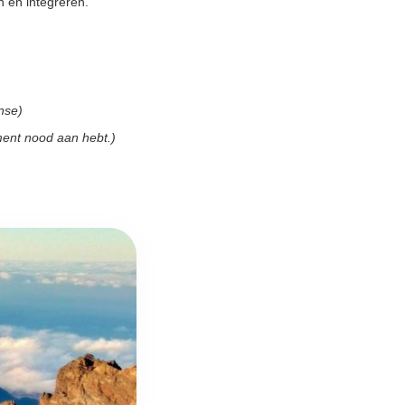
 en integreren.
nse)
moment nood aan hebt.)